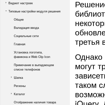
Решение
Виджет настроек
библиот
Типовые настройки модуля решения
некотор
Общие
Валидация ввода
обновле
Социальные сети
третья 
Главная
Установка логотипа,
Однако 
фавикона и Web Clip Icon
могут т
Примечание в выпадающем
списке телефонов
зависет
Шапка
таком с
Регионы
возможн
Каталог
jQuery.
Отображение наличия товара