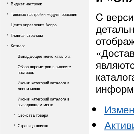
Виджет настроек
C верси
Типовые настройки модуля решения
детальн
Центр управления Аспро
Главная страница
отображ
Каталог
«Достав
Выпадающее меню каталога
являютс
Обзор параметров в виджете
каталог
настроек
Иконки категорий каталога в
информ
левом меню
Иконки категорий каталога в
выпадающем меню
Измен
Свойства товара
Актив
Страница поиска