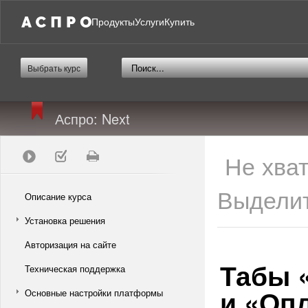
Продукты
Услуги
Купить
Выбрать курс
Аспро: Next
Не хва
Выделит
Описание курса
Установка решения
Авторизация на сайте
Табы «
Техническая поддержка
и «Опл
Основные настройки платформы