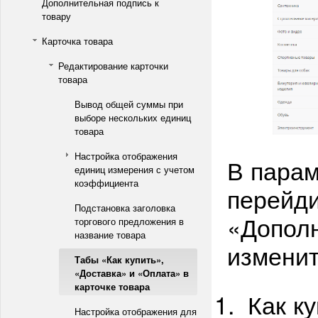
Дополнительная подпись к
товару
Карточка товара
Редактирование карточки
товара
Вывод общей суммы при
выборе нескольких единиц
товара
Настройка отображения
В парам
единиц измерения с учетом
коэффициента
перейди
Подстановка заголовка
«Дополн
торгового предложения в
название товара
изменит
Табы «Как купить»,
«Доставка» и «Оплата» в
карточке товара
Как ку
Настройка отображения для