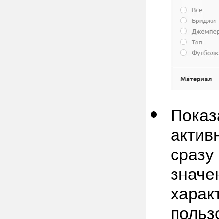
Показ
актив
сразу
значе
харак
польз