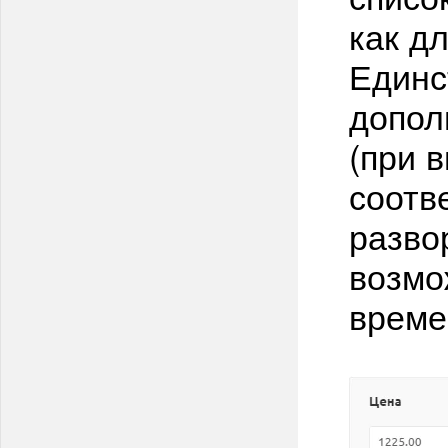
как д
Единс
допол
(при 
соотв
разво
возмо
време