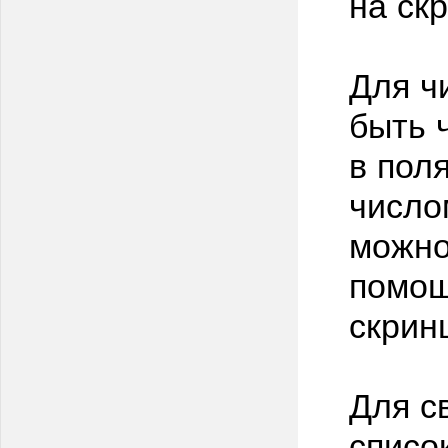
на ск
Для ч
быть 
в пол
число
можно
помощ
скрин
Для с
списо