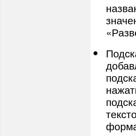
назва
значе
«Разв
Подск
добав
подск
нажат
подск
текст
форма