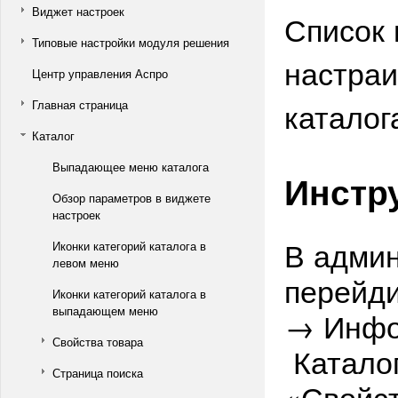
Виджет настроек
Список 
Типовые настройки модуля решения
настраи
Центр управления Аспро
каталог
Главная страница
Каталог
Выпадающее меню каталога
Инстр
Обзор параметров в виджете
настроек
В адми
Иконки категорий каталога в
левом меню
перейди
Иконки категорий каталога в
выпадающем меню
→ Инфо
Свойства товара
Каталог
Страница поиска
«Свойст