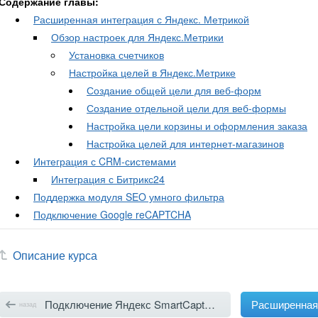
Содержание главы:
Расширенная интеграция с Яндекс. Метрикой
Обзор настроек для Яндекс.Метрики
Установка счетчиков
Настройка целей в Яндекс.Метрике
Создание общей цели для веб-форм
Создание отдельной цели для веб-формы
Настройка цели корзины и оформления заказа
Настройка целей для интернет-магазинов
Интеграция с CRM-системами
Интеграция с Битрикс24
Поддержка модуля SEO умного фильтра
Подключение Google reCAPTCHA
Описание курса
Подключение Яндекс SmartCaptcha
назад