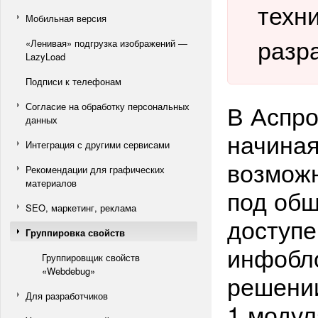
техн
Мобильная версия
разр
«Ленивая» подгрузка изображений —
LazyLoad
Подписи к телефонам
В Аспро
Согласие на обработку персональных
данных
начиная
Интеграция с другими сервисами
возможн
Рекомендации для графических
материалов
под общ
SEO, маркетинг, реклама
доступе
Группировка свойств
инфобло
Группировщик свойств
«Webdebug»
решени
Для разработчиков
1 модул