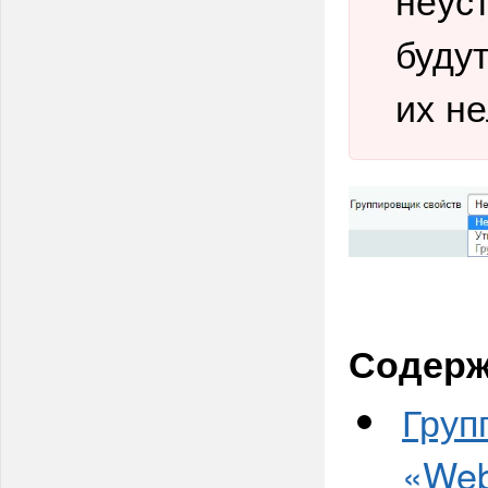
буду
их не
Содерж
Груп
«We