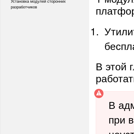
Установка модулей сторонних
платф
разработчиков
Утили
беспл
В этой 
работат
В ад
при 
неус