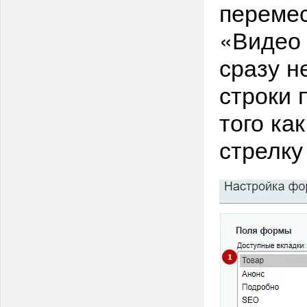
перемес
«Видео
сразу н
строки 
того ка
стрелк