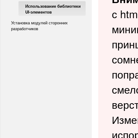
Использование библиотеки
с htm
UI-элементов
Установка модулей сторонних
мини
разработчиков
прин
сомн
попр
смел
верст
Изме
испо