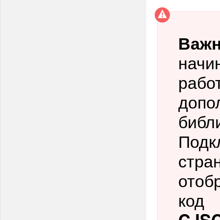
Важ
начин
рабо
допо
библ
Подк
стран
отобр
код
CJSC