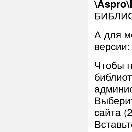
\Aspro\
БИБЛИ
А для 
версии
Чтобы н
библиот
админис
Выберит
сайта (
Вставьт