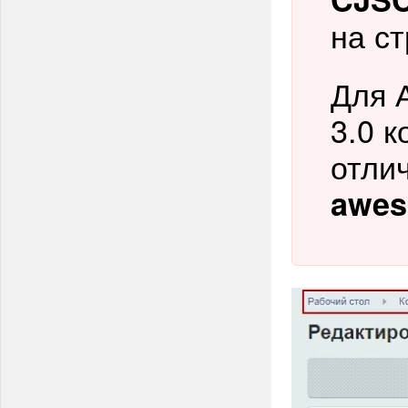
на с
Для 
3.0 к
отли
awes