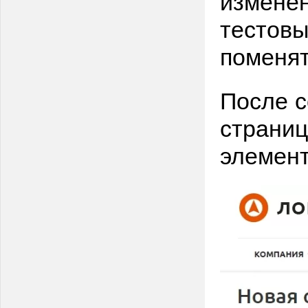
изменен
тестовы
поменят
После с
страни
элемен