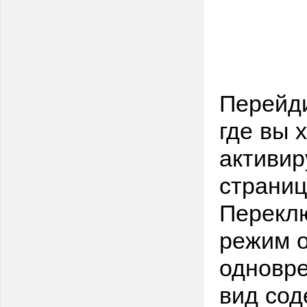
Перейди
где вы 
активир
страниц
Перекл
режим о
одновре
вид сод