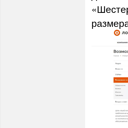
«Шестер
размера