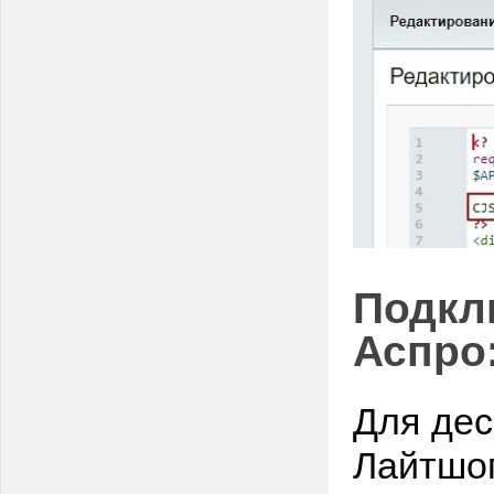
Подкл
Аспро
Для дес
Лайтшоп