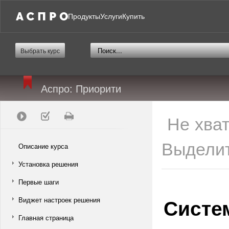
Продукты
Услуги
Купить
Выбрать курс
Аспро: Приорити
Не хва
Выделит
Описание курса
Установка решения
Первые шаги
Систе
Виджет настроек решения
Главная страница