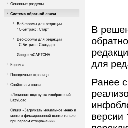
Основные разделы
Система обратной связи
Веб-формы для редакции
В решен
1С-Битрикс: Старт
обратно
Веб-формы для редакции
1С-Битрикс: Стандарт
редакци
Google reCAPTCHA
для ред
Корзина
Посадочные страницы
Ранее с
Свойства и связи
реализо
«Ленивая» подгрузка изображений —
LazyLoad
инфобло
Опция «Загружать мобильное меню и
версии 
меню в фиксированной шапке только
при первом отображении»
переклю