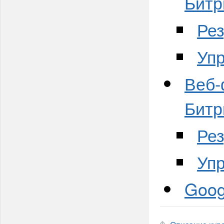
Битр
Ре
Уп
Веб-
Битр
Ре
Уп
Goog