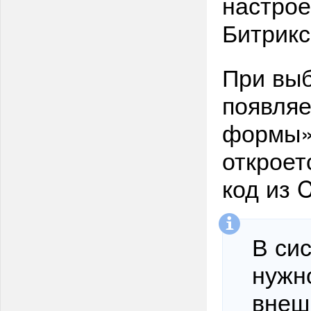
настро
Битрик
При выб
появляе
формы».
откроет
код из 
В си
нужн
внеш