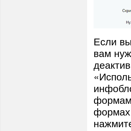
Если вы
вам нуж
деактив
«Исполь
инфобло
формами
формах.
нажмит