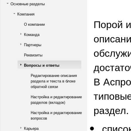
Основные разделы
Компания
Порой и
О компании
описани
Команда
Партнеры
обслужи
Реквизиты
достато
Вопросы и ответы
Редактирование описания
В Аспро
раздела и текста в блоке
обратной связи
типовые
Настройка и редактирование
разделов (вкладок)
раздел.
Настройка и редактирование
вопросов
списо
Карьера