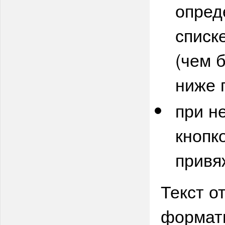
опред
списк
(чем 
ниже 
при н
кнопк
привя
Текст о
формат