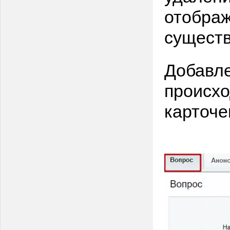
отобра
сущест
Добавле
происхо
карточе