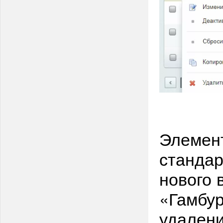
Элемент
стандар
нового 
«Гамбу
удален