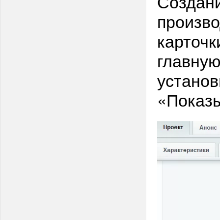
Создани
произво
карточк
главную
установ
«Показы