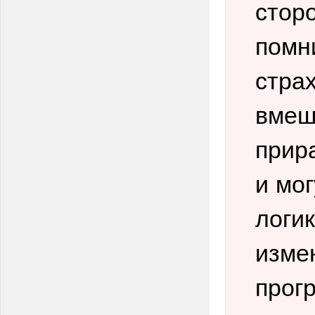
стор
помни
стра
вмеш
прир
и мо
логи
изме
прог