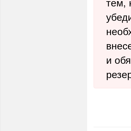
тем, 
убед
необ
внес
и об
резе