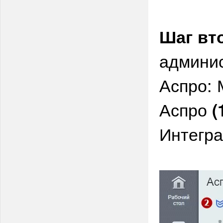
Шаг вт
админи
Аспро: 
Аспро
(
Интегр