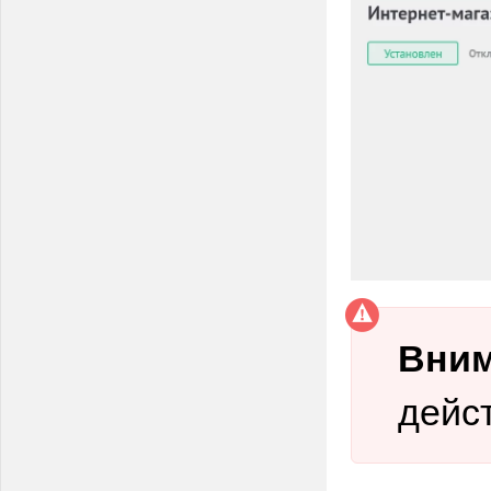
Вним
дейс