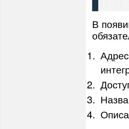
В появи
обязате
Адрес
интег
Досту
Назва
Описа