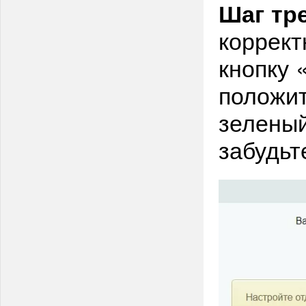
Шаг тр
коррект
кнопку 
положит
зеленый
забудьт