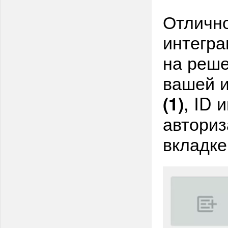
Отлично
интегра
на реше
вашей и
, ID 
(1)
авториз
вкладке