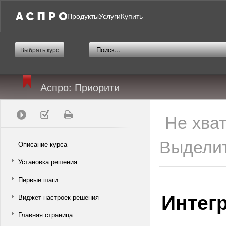
Продукты
Услуги
Купить
Выбрать курс
Аспро: Приорити
Не хва
Выделит
Описание курса
Установка решения
Первые шаги
Интег
Виджет настроек решения
Главная страница