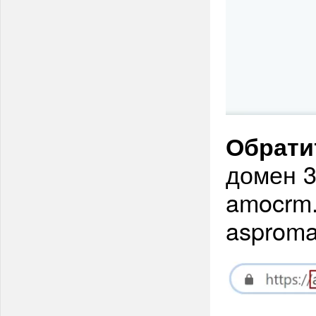
Обрати
домен 3-
amocrm.
asprom