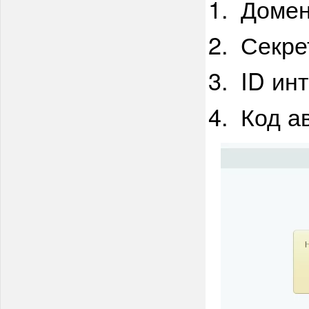
Доме
Секре
ID ин
Код а