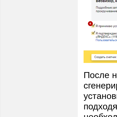
После н
сгенери
установ
подходя
необхо