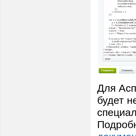
Для Асп
будет н
специал
Подроб
докуме