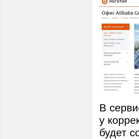
В серви
у корре
будет с