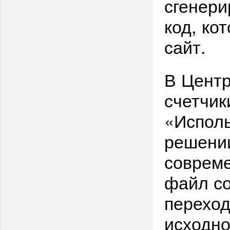
сгенер
код, ко
сайт.
В Центр
счетчик
«Исполь
решении
соврем
файл со
переход
исходно