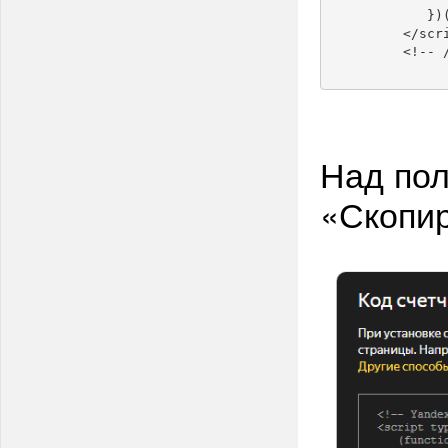
	    })(document, window, "yandex_metrika_callbacks");

	 </script>

	 <!--
Над пол
«Скопир