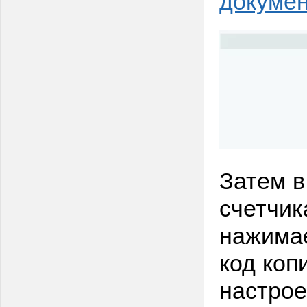
Затем в
счетчик
нажима
код коп
настрое