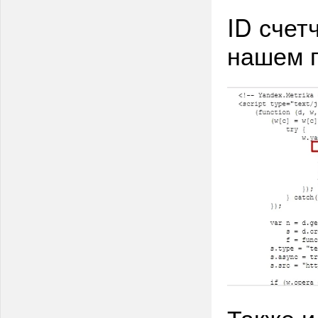
ID счет
нашем п
Также 