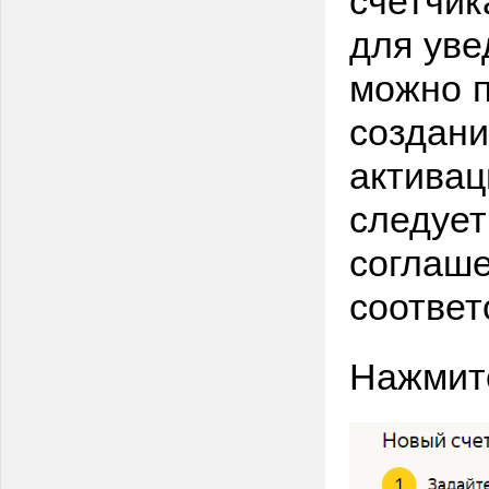
для ув
можно п
создан
активац
следует
соглаше
соотве
Нажмите