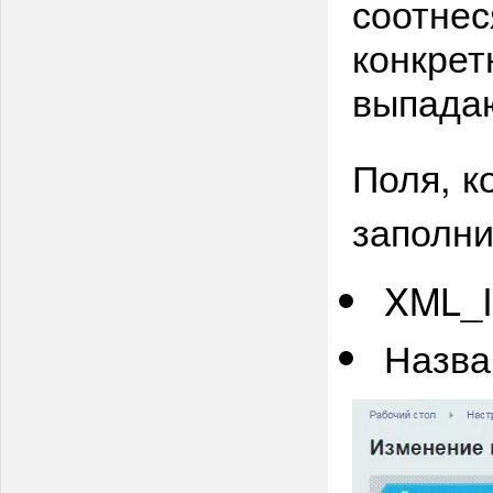
соотнес
конкрет
выпадаю
Поля, к
заполни
XML_
Назва