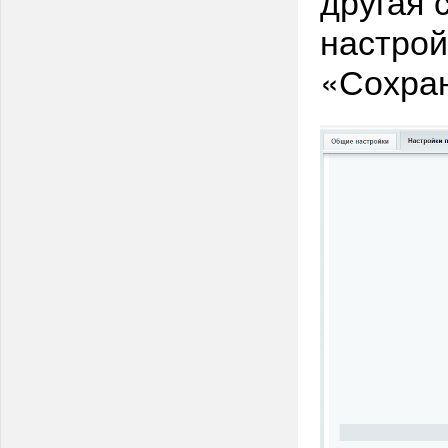
другая 
настрой
«Сохран