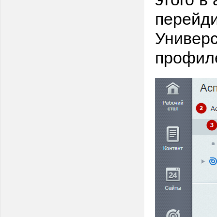
перейди
Универс
профиле