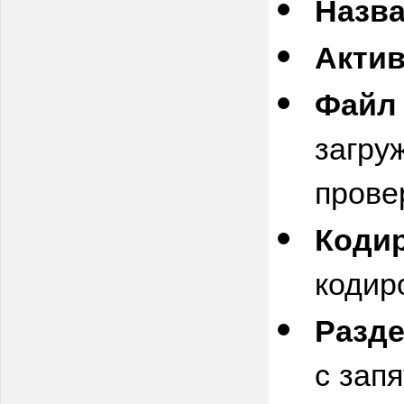
Назв
Акти
Файл
загру
прове
Коди
кодир
Разд
с зап