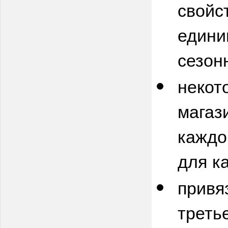
свойст
едини
сезон
некот
магаз
каждо
для к
привя
треть