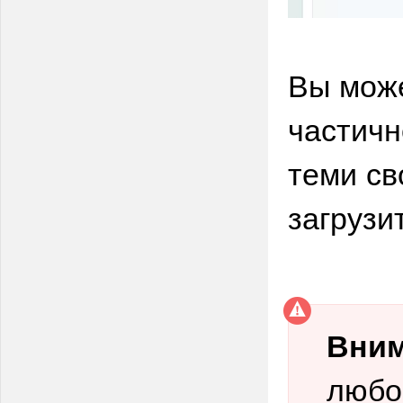
Вы може
частичн
теми св
загрузи
Вним
любо