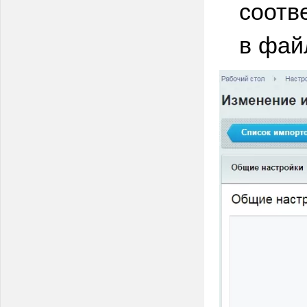
соотв
в фай