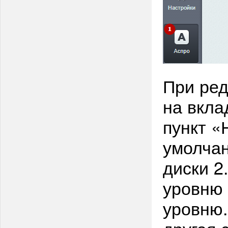
При ре
на вкла
пункт «
умолча
диски 2
уровню 
уровню.