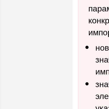
пара
конк
импор
нов
зна
им
зн
эле
ука