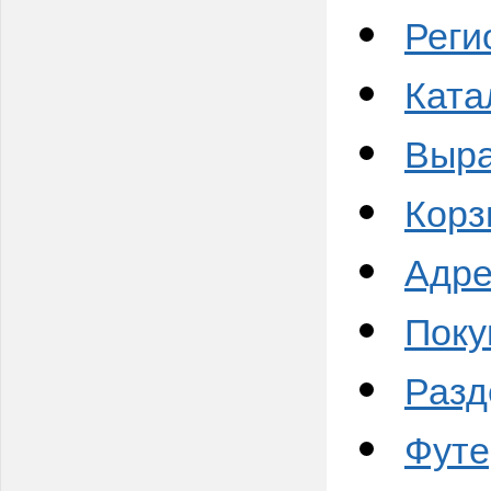
Реги
Ката
Выра
Корз
Адре
Поку
Разд
Футе