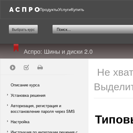
Продукты
Услуги
Купить
Выбрать курс
Аспро: Шины и диски 2.0
Не хва
Выделит
Описание курса
Установка решения
Авторизация, регистрация и
восстановление пароля через SMS
Типов
Настройка
Инструкция по интеграции решения с