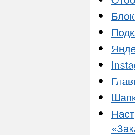
Блок
Подк
Янде
Inst
Глав
Шап
Наст
«Зак