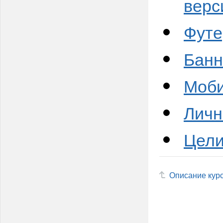
верс
Футе
Бан
Моби
Личн
Цели
Описание кур