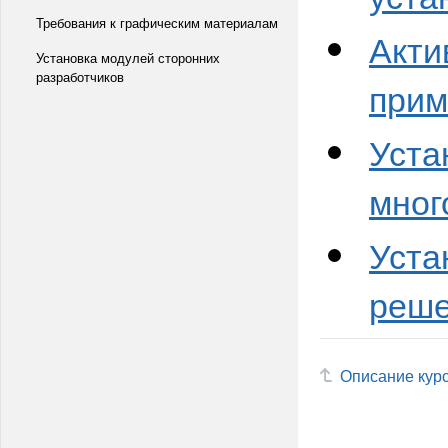
Требования к графическим материалам
Акти
Установка модулей сторонних
разработчиков
прим
Уста
мног
Уста
реш
Описание кур