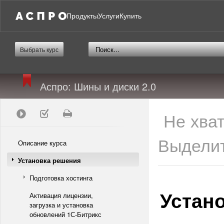
Продукты
Услуги
Купить
Выбрать курс
Аспро: Шины и диски 2.0
Не хва
Выделит
Описание курса
Установка решения
Подготовка хостинга
Устан
Активация лицензии,
загрузка и установка
обновлений 1С-Битрикс