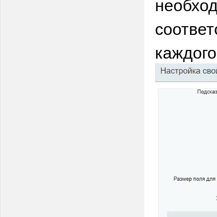
необход
соотве
каждого