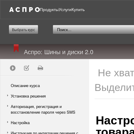
Продукты
Услуги
Купить
Выбрать курс
Аспро: Шины и диски 2.0
Не хва
Выделит
Описание курса
Установка решения
Авторизация, регистрация и
восстановление пароля через SMS
Настр
Настройка
товар
Инструкция по интеграции решения с