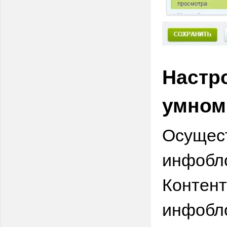
Настр
умном
Осущест
инфобло
Контен
инфобл