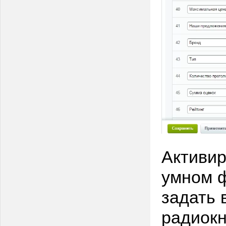
Активир
умном ф
задать 
радиок