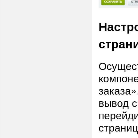
Настр
стран
Осущест
компон
заказа»
вывод с
перейди
страниц