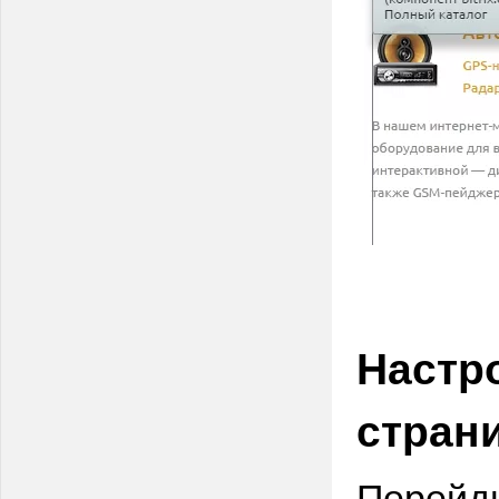
Настр
стран
Перейди