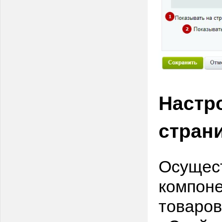
Настр
стран
Осущест
компоне
товаров