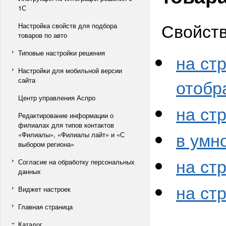
1С
Свойств
Настройка свойств для подбора
товаров по авто
Типовые настройки решения
на ст
Настройки для мобильной версии
отобр
сайта
Центр управления Аспро
на ст
Редактирование информации о
филиалах для типов контактов
в умн
«Филиалы», «Филиалы лайт» и «С
выбором региона»
на ст
Согласие на обработку персональных
данных
на ст
Виджет настроек
Главная страница
Каталог