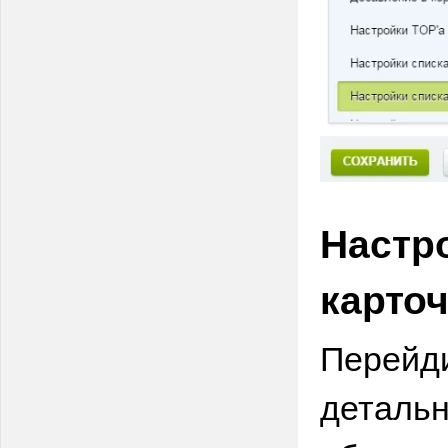
Настр
карточ
Перейди
детальн