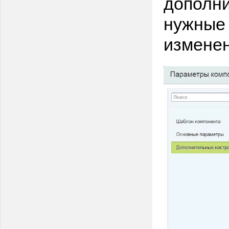
дополни
нужные 
изменен