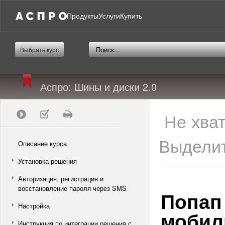
Продукты
Услуги
Купить
Выбрать курс
Аспро: Шины и диски 2.0
Не хва
Выделит
Описание курса
Установка решения
Авторизация, регистрация и
восстановление пароля через SMS
Попап
Настройка
мобил
Инструкция по интеграции решения с