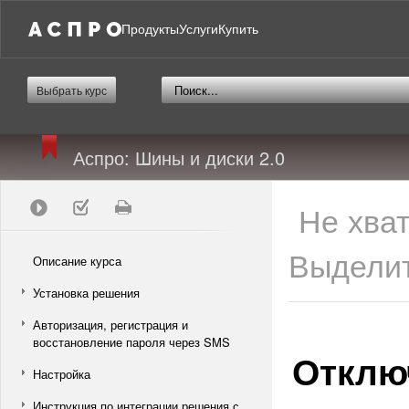
Продукты
Услуги
Купить
Выбрать курс
Аспро: Шины и диски 2.0
Не хва
Выделит
Описание курса
Установка решения
Авторизация, регистрация и
восстановление пароля через SMS
Отключ
Настройка
Инструкция по интеграции решения с