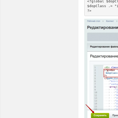
<?global $dopCl
$dopClass .= "i