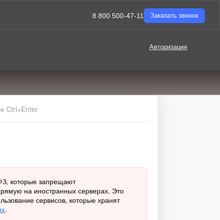
8 800 500-47-11
Заказать звонок
Авторизация
 Ctrl+Enter
-ФЗ, которые запрещают
рямую на иностранных серверах. Это
ользование сервисов, которые хранят
ях
.