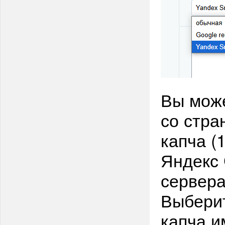
Вы може
со стра
капча (
Яндекс 
сервера
Выберит
капча и