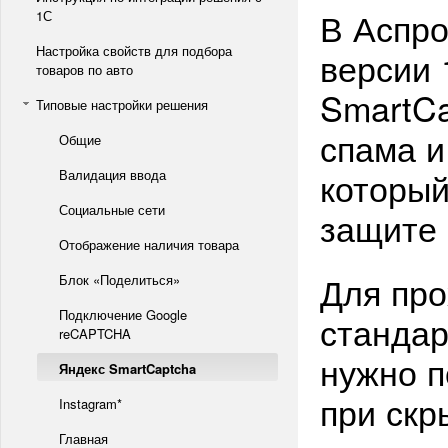
В Аспро
1С
Настройка свойств для подбора
версии 
товаров по авто
SmartCa
Типовые настройки решения
спама и
Общие
который
Валидация ввода
Социальные сети
защите 
Отображение наличия товара
Для про
Блок «Поделиться»
Подключение Google
стандар
reCAPTCHA
нужно п
Яндекс SmartCaptcha
при скр
Instagram*
Главная