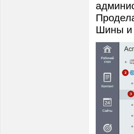
админис
Продела
Шины и 