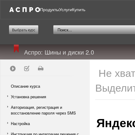
Продукты
Услуги
Купить
Выбрать курс
Аспро: Шины и диски 2.0
Не хва
Выделит
Описание курса
Установка решения
Авторизация, регистрация и
восстановление пароля через SMS
Яндек
Настройка
Инструкция по интеграции решения с