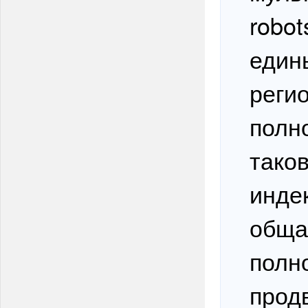
robot
едины
реги
полн
таков
инде
обща
полн
прод