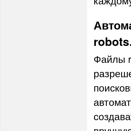
каждому
Автом
robots
Файлы ro
разреш
поисков
автомат
создава
вручную