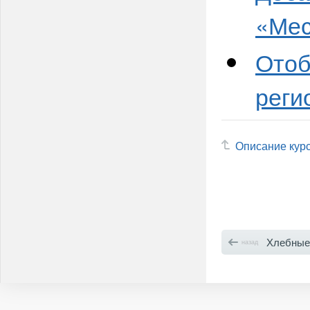
«Мес
Отоб
реги
Описание кур
Хлебные крош
назад