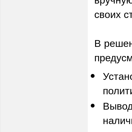
своих с
В реше
предус
Устан
полит
Вывод
налич