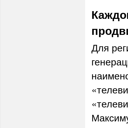
Каждо
продв
Для рег
генерац
наимен
«телеви
«телеви
Максиму