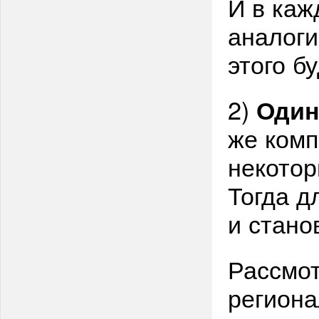
И в каж
аналог
этого б
2)
Один
же комп
некотор
Тогда д
и стано
Рассмо
регион