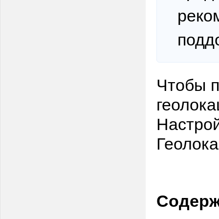
реко
подд
Чтобы п
геолока
Настро
Геолока
Содерж