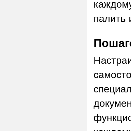
каждому
палить 
Пошаг
Настраи
самосто
специал
докумен
функцио