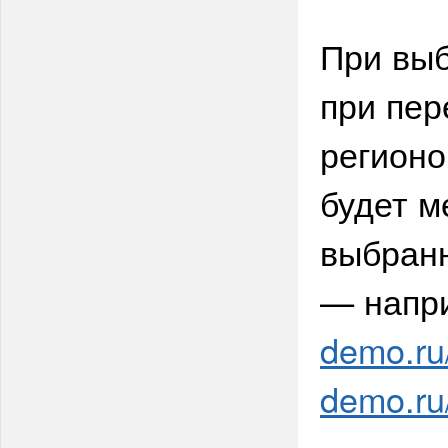
При выб
при пер
регионо
будет м
выбран
— напр
demo.ru
demo.ru