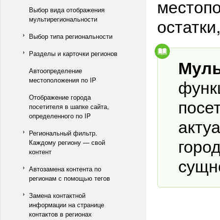
местопо
Выбор вида отображения
остатки
мультирегиональности
Выбор типа региональности
Разделы и карточки регионов
Муль
Автоопределение
функ
местоположения по IP
Отображение города
посе
посетителя в шапке сайта,
определенного по IP
акту
Региональный фильтр.
горо
Каждому региону — свой
контент
сущн
Автозамена контента по
регионам с помощью тегов
Замена контактной
информации на странице
контактов в регионах