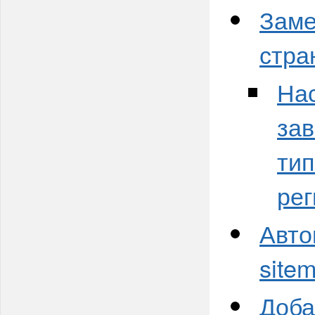
Заме
стра
Нас
зав
тип
ре
Авто
site
Доба