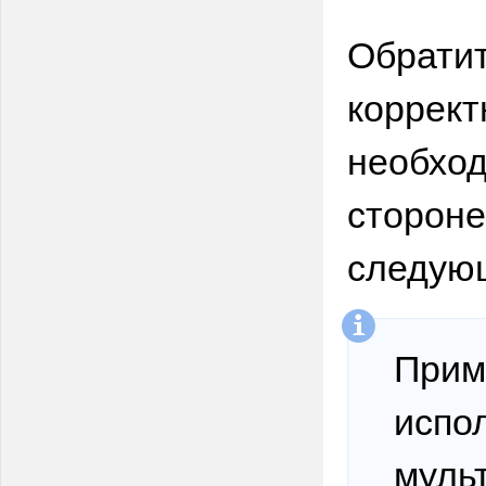
Обратит
коррект
необход
стороне
следу
Прим
испо
муль