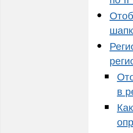
Отоб
шапк
Реги
реги
От
в р
Как
оп