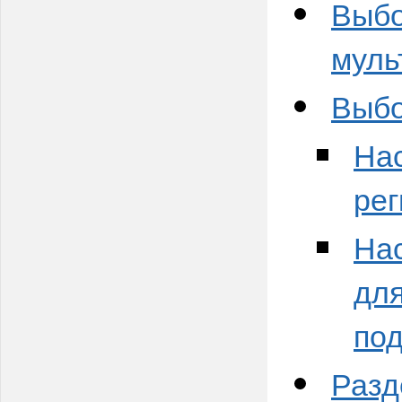
Выбо
муль
Выбо
Нас
рег
Нас
для
по
Разд