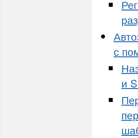
Ре
раз
Авто
с по
Наз
и S
Пе
пе
ша