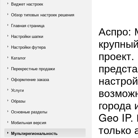
Виджет настроек
Обзор типовых настроек решения
Главная страница
Аспро: 
Настройки шапки
крупны
Настройки футера
проект.
Каталог
предста
Перекрестные продажи
настрой
Оформление заказа
возможн
Услуги
города 
Образы
Основные разделы
Geo IP.
Мобильная версия
только 
Мультирегиональность