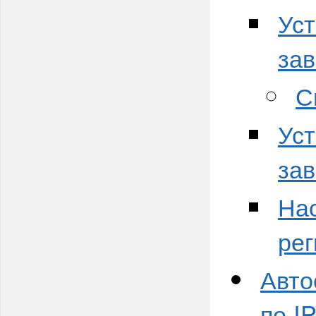
Уст
зав
С
Уст
зав
На
рег
Авто
по I