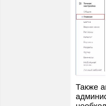
Также а
админис
необход