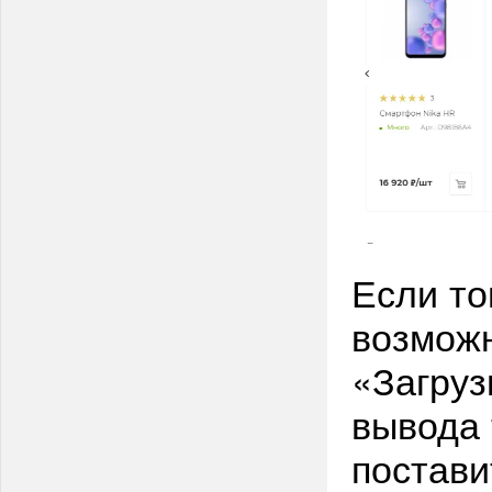
Если то
возможн
«Загруз
вывода 
постави