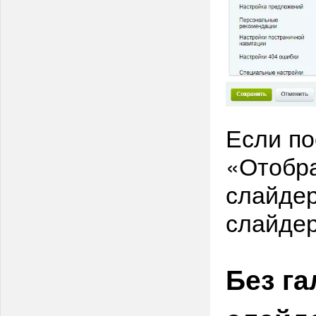
Если по
«Отобр
слайдер
слайдер
Без г