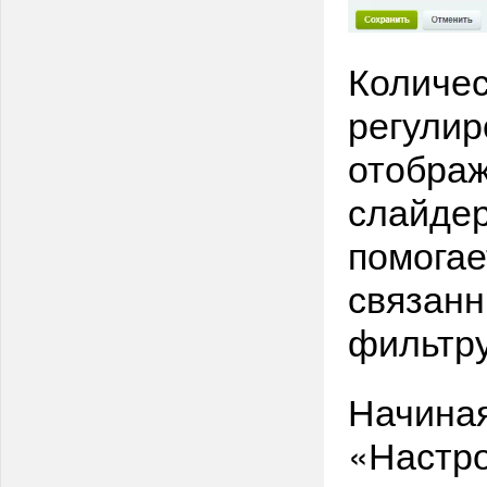
Количес
регулир
отобра
слайдер
помогае
связанн
фильтру
Начиная
«Настро