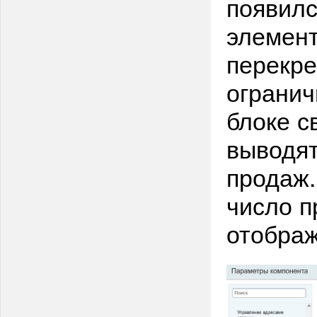
появилс
элемен
перекре
огранич
блоке с
выводя
продаж.
число п
отображ