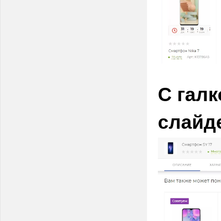
С гал
слайд