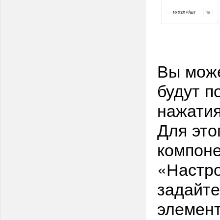
Вы може
будут п
нажатия
Для это
компоне
«Настро
задайте
элемент