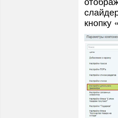
отображ
слайдер
кнопку 