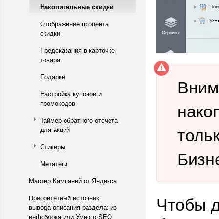
Накопительные скидки
Отображение процента
скидки
Предсказания в карточке
товара
Подарки
Вним
Настройка купонов и
промокодов
нако
Таймер обратного отсчета
толь
для акций
Стикеры
Бизн
Метатеги
Мастер Кампаний от Яндекса
Чтобы д
Приоритетный источник
вывода описания раздела: из
инфоблока или Умного SEO