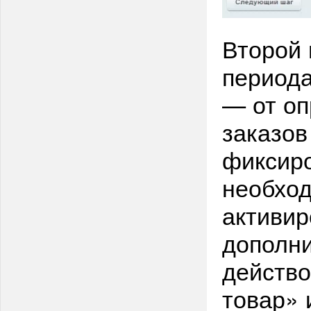
Второй 
периода
— от о
заказов
фиксир
необхо
активир
дополни
действо
товар» 