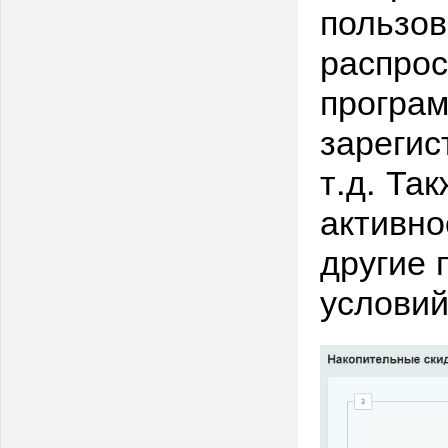
пользов
распрос
програм
зарегис
т.д. Та
активно
другие 
условий