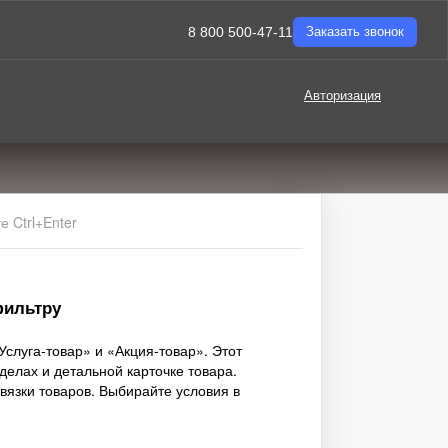
8 800 500-47-11
Заказать звонок
Авторизация
 Ctrl+Enter
фильтру
слуга-товар» и «Акция-товар». Этот
елах и детальной карточке товара.
вязки товаров. Выбирайте условия в