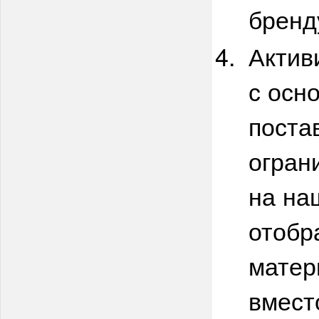
бренд
Актив
с осн
постав
огран
на на
отобр
матер
вмест