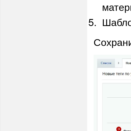
матер
Шабло
Сохрани