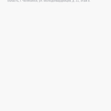
область, г. Челябинск, ул. Молодогвардейцев, д. 31, этаж 8.