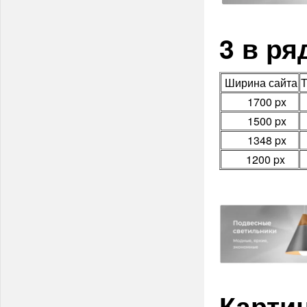
3 в ря
Ширина сайта
Т
1700 px
1500 px
1348 px
1200 px
Картин