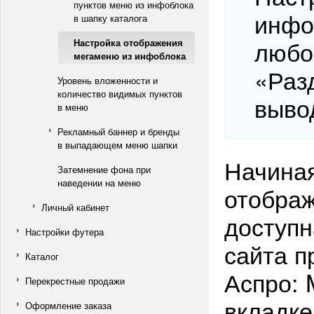
пунктов меню из инфоблока
инфо
в шапку каталога
любо
Настройка отображения
мегаменю из инфоблока
«Раз
Уровень вложенности и
количество видимых пунктов
выво
в меню
Рекламный баннер и бренды
в выпадающем меню шапки
Начиная
Затемнение фона при
наведении на меню
отобра
Личный кабинет
доступн
Настройки футера
сайта п
Каталог
Аспро: 
Перекрестные продажи
вкладке
Оформление заказа