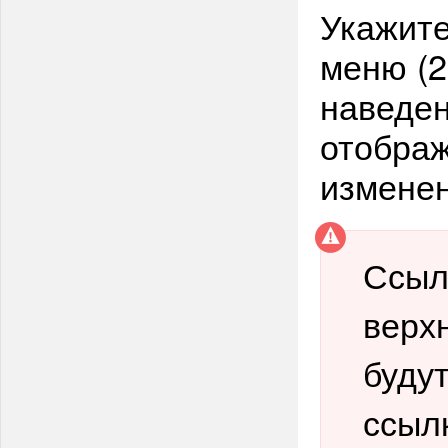
Укажите
меню (2
наведен
отображ
изменен
Ссыл
верх
буду
ссыл