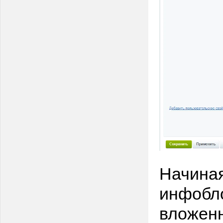
Начиная
инфобло
вложенн