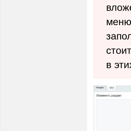
влож
меню
запо
стои
в эти