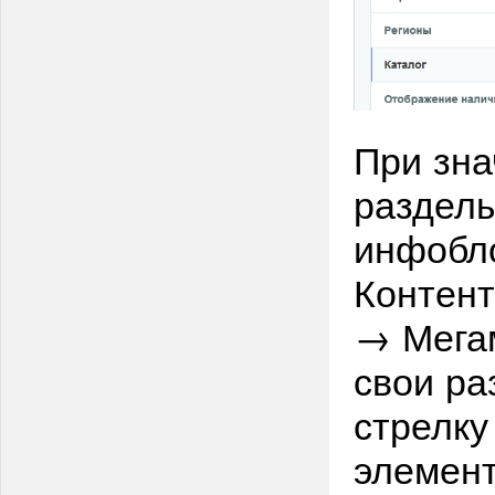
При зн
разделы
инфобло
Контент
→ Мегам
свои ра
стрелку
элемент