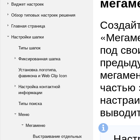
мегам
Виджет настроек
Обзор типовых настроек решения
Создайт
Главная страница
«Мегам
Настройки шапки
под сво
Типы шапок
предыду
Фиксированная шапка
Установка логотипа,
мегамен
фавикона и Web Clip Icon
частью 
Настройка контактной
информации
настраи
Типы поиска
выводит
Меню
Мегаменю
Наст
Выстраивание отдельных