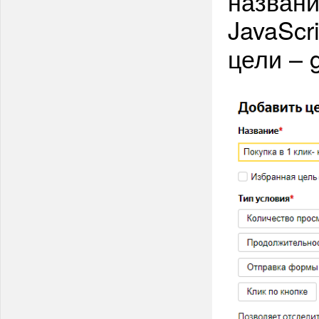
названи
JavaScr
цели – g