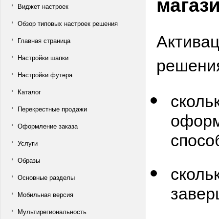
магаз
Виджет настроек
Обзор типовых настроек решения
Активац
Главная страница
решения
Настройки шапки
Настройки футера
Каталог
сколь
Перекрестные продажи
оформ
Оформление заказа
спос
Услуги
Образы
сколь
Основные разделы
завер
Мобильная версия
Мультирегиональность