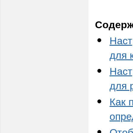
Содерж
Наст
для 
Наст
для 
Как 
опре
Отоб