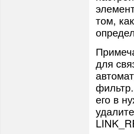
элемент
том, ка
определ
Примеча
для свя
автомат
фильтр.
его в н
удалите
LINK_R