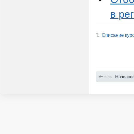
в ре
Описание кур
Название реги
назад