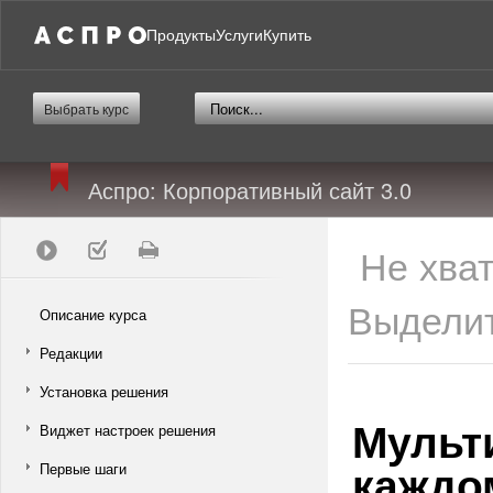
Продукты
Услуги
Купить
Выбрать курс
Аспро: Корпоративный сайт 3.0
Не хва
Выделит
Описание курса
Редакции
Установка решения
Мульт
Виджет настроек решения
каждо
Первые шаги