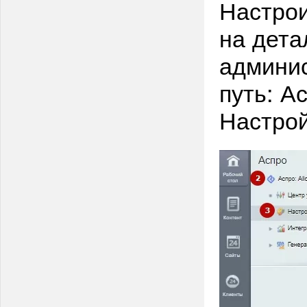
Настро
на дета
админис
путь: Ас
Настрой