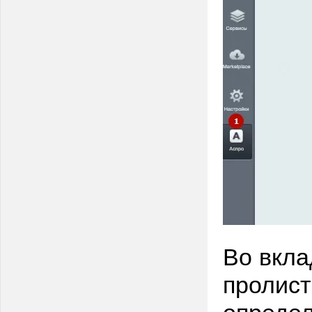
Во вкла
пролист
опреде