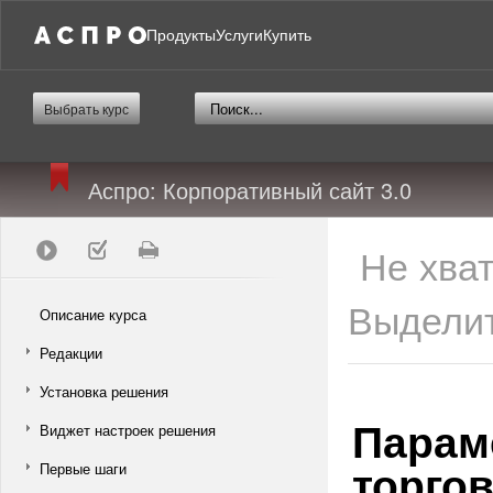
Продукты
Услуги
Купить
Выбрать курс
Аспро: Корпоративный сайт 3.0
Не хва
Выделит
Описание курса
Редакции
Установка решения
Парам
Виджет настроек решения
торго
Первые шаги