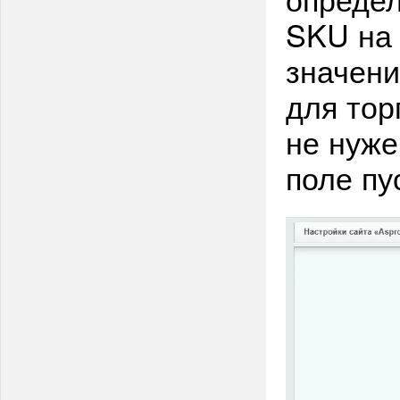
SKU на
значени
для тор
не нуже
поле п