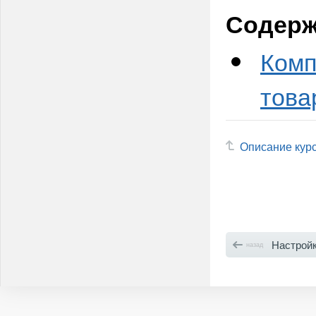
Содерж
Комп
това
Описание кур
Настройка количеств
назад