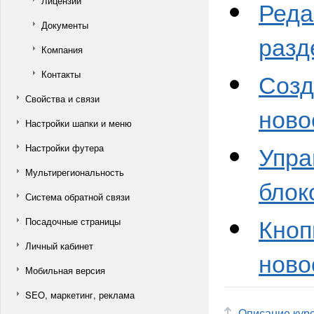
Лицензии
Реда
Документы
разд
Компания
Созд
Контакты
Свойства и связи
ново
Настройки шапки и меню
Упра
Настройки футера
Мультирегиональность
блок
Система обратной связи
Кноп
Посадочные страницы
Личный кабинет
ново
Мобильная версия
SEO, маркетинг, реклама
Описание кур