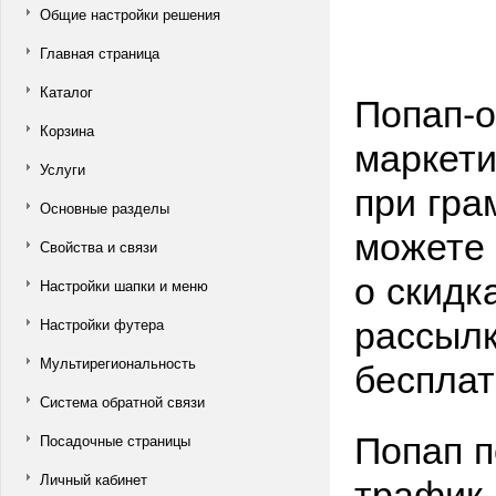
Общие настройки решения
Главная страница
Каталог
Попап-
Корзина
маркети
Услуги
при гра
Основные разделы
можете
Свойства и связи
о скидк
Настройки шапки и меню
рассылк
Настройки футера
бесплат
Мультирегиональность
Система обратной связи
Попап п
Посадочные страницы
трафик 
Личный кабинет