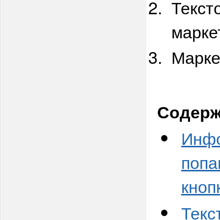
Текст
марке
Марке
Содерж
Инфо
попа
кноп
Текс