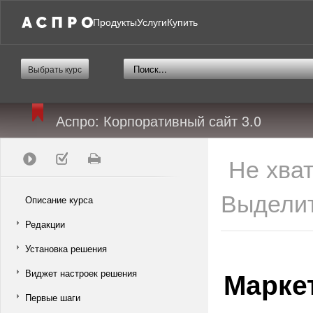
Продукты
Услуги
Купить
Выбрать курс
Аспро: Корпоративный сайт 3.0
Не хва
Выделит
Описание курса
Редакции
Установка решения
Марке
Виджет настроек решения
Первые шаги