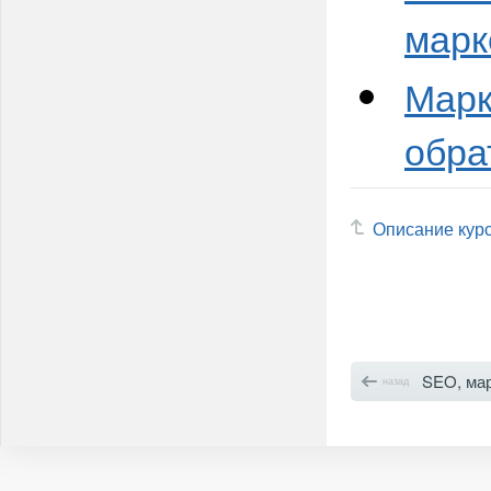
марк
Марк
обра
Описание кур
SEO, мар
назад