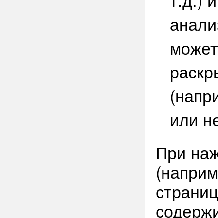
анализ
может
раскр
(напр
или н
При наж
(наприм
страниц
содержи