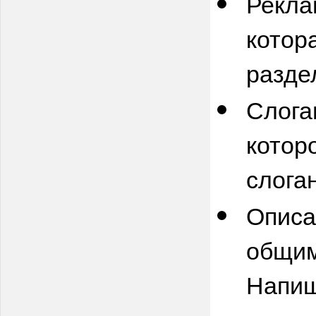
Рекла
котор
разде
Слога
котор
слоган
Опис
общим
Напиш