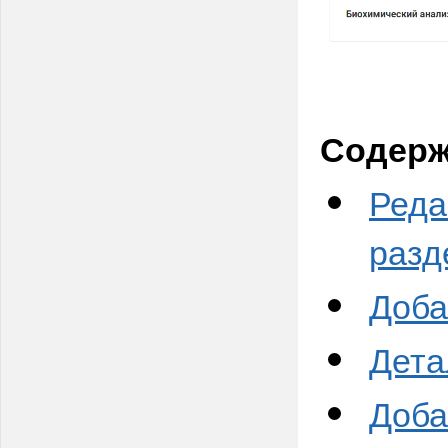
Содерж
Реда
разд
Доба
Дета
Доба