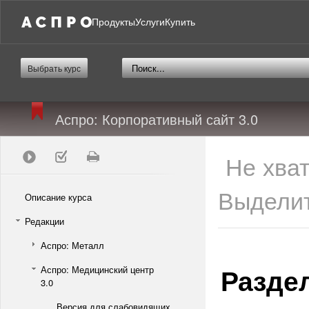
Продукты
Услуги
Купить
Выбрать курс
Аспро: Корпоративный сайт 3.0
Не хва
Выделит
Описание курса
Редакции
Аспро: Металл
Разде
Аспро: Медицинский центр
3.0
Версия для слабовидящих