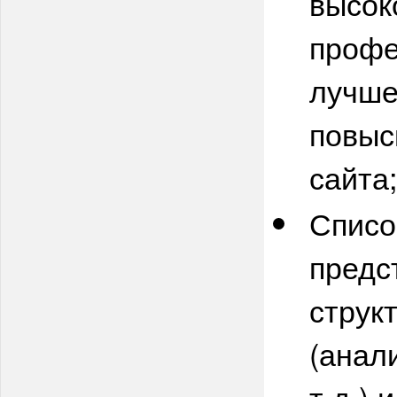
высок
профе
лучше
повыс
сайта
Списо
предс
струк
(анал
т.д.) 