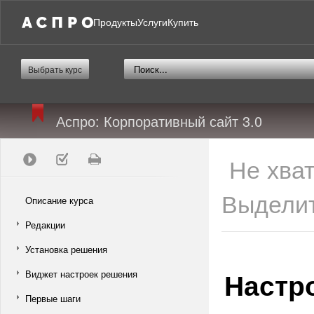
Продукты
Услуги
Купить
Выбрать курс
Аспро: Корпоративный сайт 3.0
Не хва
Выделит
Описание курса
Редакции
Установка решения
Настр
Виджет настроек решения
Первые шаги