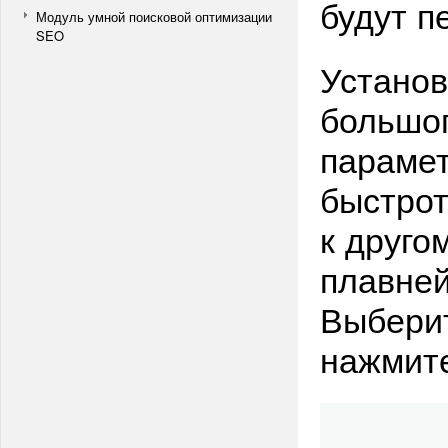
будут п
Модуль умной поисковой оптимизации
SEO
Установ
большог
парамет
быстрот
к друго
плавней
Выбери
нажмит