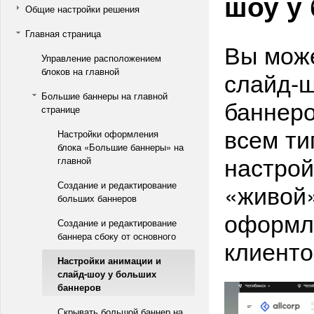
шоу у
Общие настройки решения
Главная страница
Вы може
Управление расположением
блоков на главной
слайд-ш
Большие баннеры на главной
баннеро
странице
всем ти
Настройки оформления
блока «Большие баннеры» на
настрой
главной
«живой
Создание и редактирование
больших баннеров
оформл
Создание и редактирование
баннера сбоку от основного
клиенто
Настройки анимации и
слайд-шоу у больших
баннеров
Скрывать большой баннер на