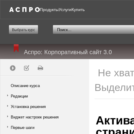
Продукты
Услуги
Купить
Выбрать курс
Аспро: Корпоративный сайт 3.0
Не хва
Выделит
Описание курса
Редакции
Установка решения
Актива
Виджет настроек решения
стран
Первые шаги