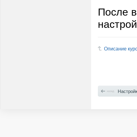
После в
настрой
Описание кур
Настройки 
назад