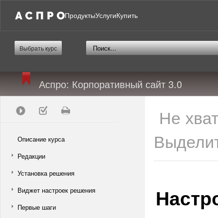
Продукты
Услуги
Купить
Выбрать курс
Аспро: Корпоративный сайт 3.0
Не хва
Выделит
Описание курса
Редакции
Установка решения
Настр
Виджет настроек решения
Первые шаги