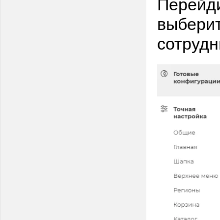
Перейди
выберит
сотрудн