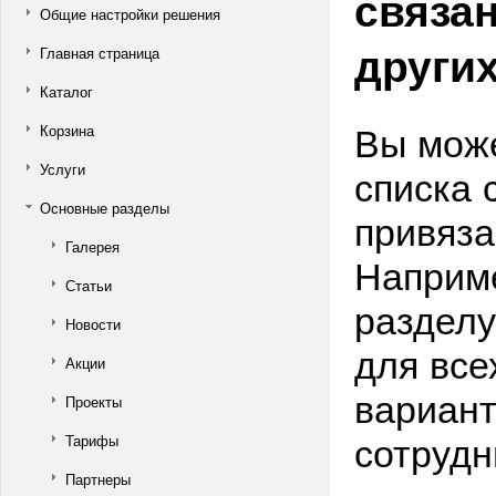
связа
Общие настройки решения
други
Главная страница
Каталог
Вы може
Корзина
Услуги
списка 
Основные разделы
привяза
Галерея
Наприме
Статьи
разделу
Новости
для все
Акции
вариант
Проекты
сотрудн
Тарифы
Партнеры