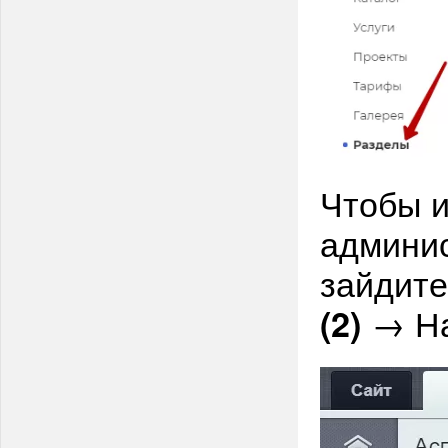
Чтобы и
админис
зайдите
→ На
(2)