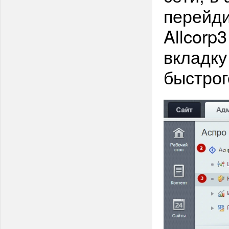
перейд
Allcorp
вкладку
быстрог