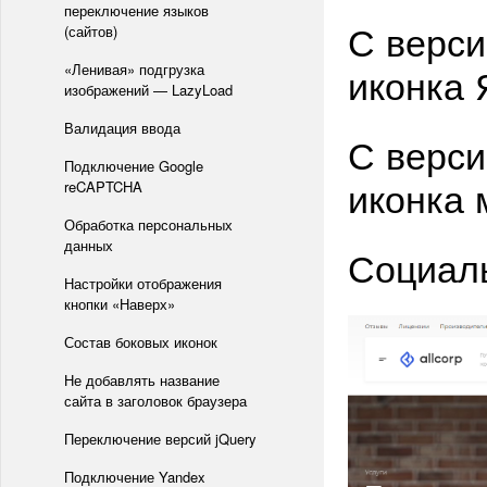
переключение языков
С верси
(сайтов)
иконка 
«Ленивая» подгрузка
изображений — LazyLoad
Валидация ввода
С верси
Подключение Google
иконка
reCAPTCHA
Обработка персональных
данных
Социаль
Настройки отображения
кнопки «Наверх»
Состав боковых иконок
Не добавлять название
сайта в заголовок браузера
Переключение версий jQuery
Подключение Yandex