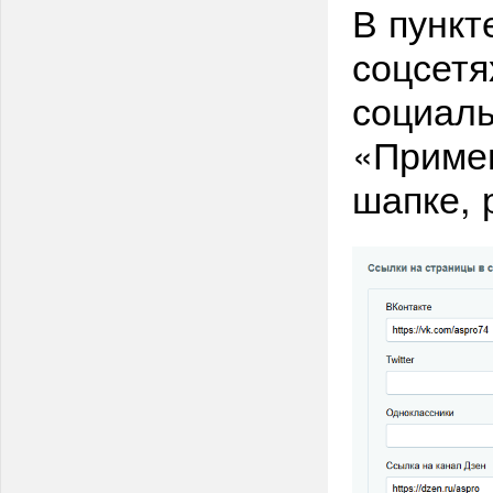
В пункт
соцсетя
социаль
«Примен
шапке, 