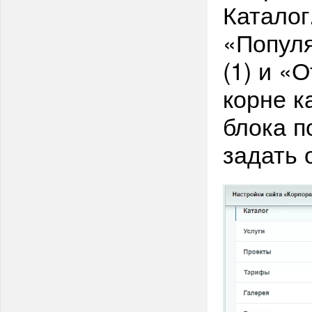
Каталог
«Популя
(1) и «
корне к
блока п
задать 