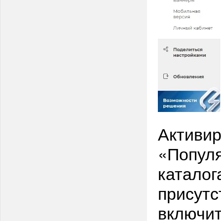
Активир
«Популя
каталог
присутс
включи