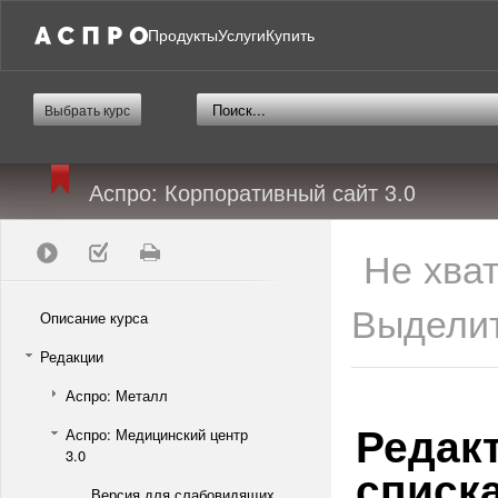
Продукты
Услуги
Купить
Выбрать курс
Аспро: Корпоративный сайт 3.0
Не хва
Выделит
Описание курса
Редакции
Аспро: Металл
Редак
Аспро: Медицинский центр
3.0
списк
Версия для слабовидящих