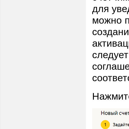
для ув
можно п
создан
активац
следует
соглаше
соотве
Нажмите