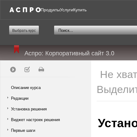
Продукты
Услуги
Купить
Выбрать курс
Аспро: Корпоративный сайт 3.0
Не хва
Выделит
Описание курса
Редакции
Установка решения
Устан
Виджет настроек решения
Первые шаги