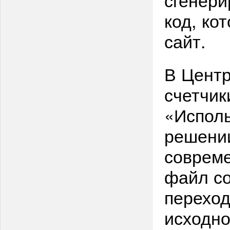
код, ко
сайт.
В Центр
счетчик
«Исполь
решении
соврем
файл со
переход
исходно