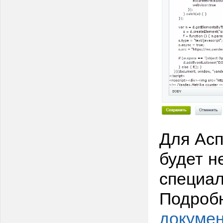
Для Асп
будет н
специал
Подроб
докуме