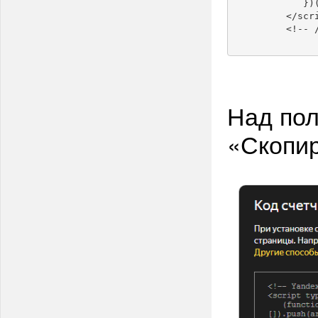
	    })(document, window, "yandex_metrika_callbacks");

	 </script>

	 <!--
Над пол
«Скопир