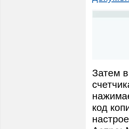
Затем в
счетчик
нажима
код коп
настрое