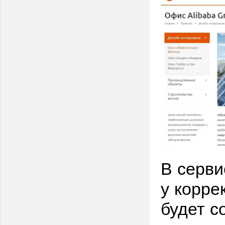
В серви
у корре
будет с