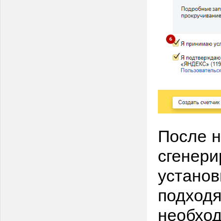
После н
сгенери
установ
подходя
необхо