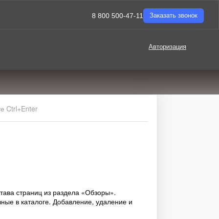
8 800 500-47-11
Заказать звонок
Авторизация
 Ctrl+Enter
става страниц из раздела «Обзоры».
ные в каталоге. Добавление, удаление и