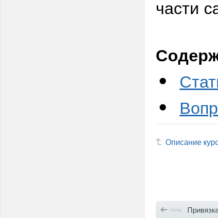
части с
Содерж
Стат
Вопр
Описание кур
Привязка товар
назад