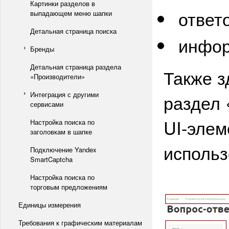
Картинки разделов в
ответ
выпадающем меню шапки
Детальная страница поиска
инфор
Бренды
Детальная страница раздела
Также з
«Производители»
Интеграция с другими
раздел 
сервисами
UI-элем
Настройка поиска по
заголовкам в шапке
использ
Подключение Yandex
SmartCaptcha
Настройка поиска по
торговым предложениям
Единицы измерения
Требования к графическим материалам