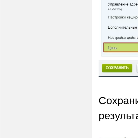
Сохрани
результ