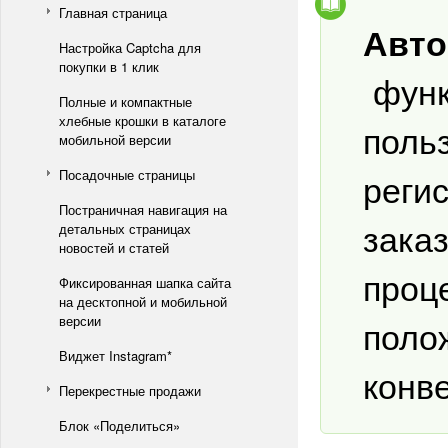
Главная страница
Авто
Настройка Captcha для
покупки в 1 клик
функ
Полные и компактные
хлебные крошки в каталоге
поль
мобильной версии
реги
Посадочные страницы
Постраничная навигация на
зака
детальных страницах
новостей и статей
проц
Фиксированная шапка сайта
на десктопной и мобильной
версии
поло
Виджет Instagram*
конв
Перекрестные продажи
Блок «Поделиться»