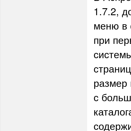
1.7.2, 
меню в 
при пер
системы
страниц
размер 
с больш
каталог
содерж