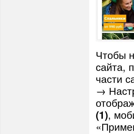
Чтобы 
сайта, 
части с
→ Настр
отображ
, мо
(1)
«Приме