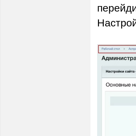
перейди
Настро