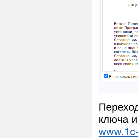
Переход
ключа и
www.1c-b