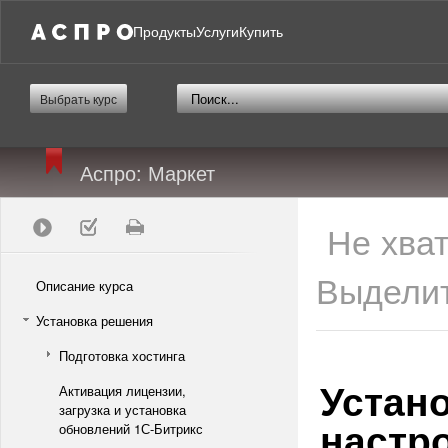
Продукты
Услуги
Купить
Выбрать курс
Аспро: Маркет
Не хва
Выделит
Описание курса
Установка решения
Подготовка хостинга
Устан
Активация лицензии,
загрузка и установка
настр
обновлений 1С-Битрикс