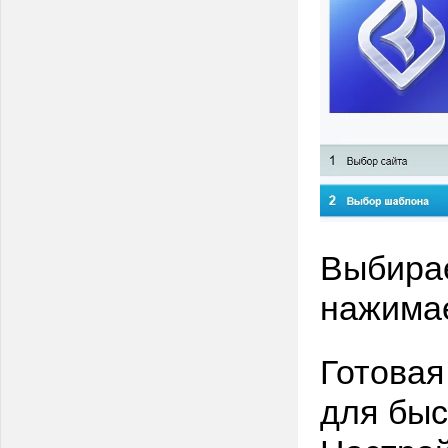
Выбирае
нажима
Готовая
для быс