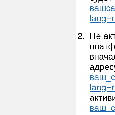
вашсай
lang=r
Не ак
платф
внача
адрес
ваш_с
lang=r
актив
ваш_са