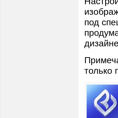
Настрой
изображ
под сп
продума
дизайн
Примеча
только 