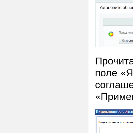
Прочита
поле «
соглаше
«Примен