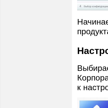
Начинае
продукт
Настр
Выбира
Корпора
к настр