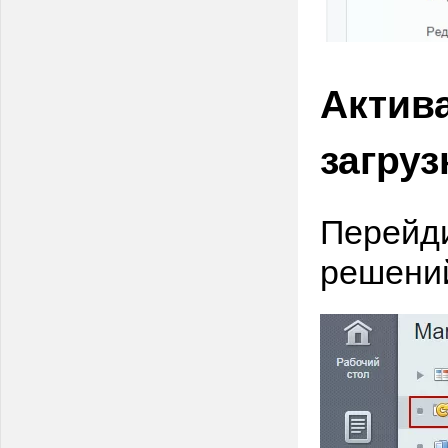
Актив
загру
Перейди
решени