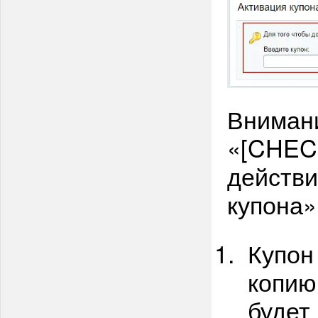
Внимани
«[CHECK
действи
купона»
Купон
копию
будет