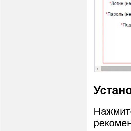
Устан
Нажмите
рекоме