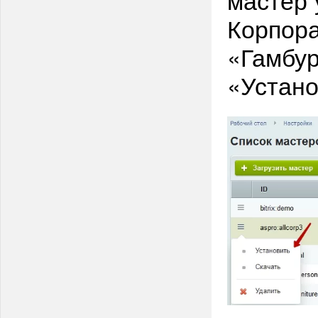
Корпора
«Гамбур
«Устан