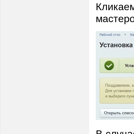
Кликаем
мастер
В случа