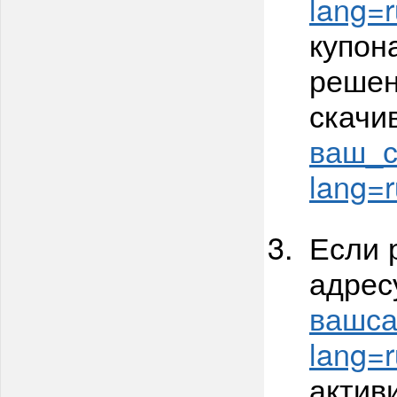
lang=r
купон
решен
скачи
ваш_са
lang=r
Если 
адрес
вашсай
lang=r
актив