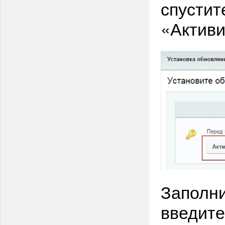
спустит
«Активи
Заполн
введите