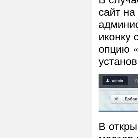
сайт на
админис
иконку 
опцию «
установ
В откр
мастер 