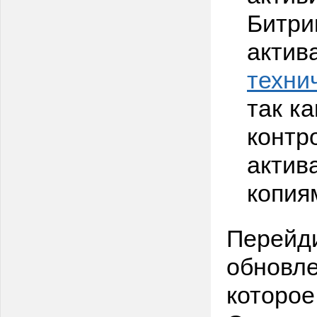
Битри
актив
техни
так к
контр
актив
копия
Перейди
обновле
которое