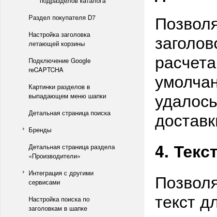
подразделов каталога
Позволя
Раздел покупателя D7
Настройка заголовка
заголов
летающей корзины
расчета
Подключение Google
reCAPTCHA
умолчан
Картинки разделов в
удалось
выпадающем меню шапки
доставк
Детальная страница поиска
Бренды
4. Текс
Детальная страница раздела
«Производители»
Интеграция с другими
Позволя
сервисами
текст д
Настройка поиска по
заголовкам в шапке